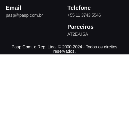
Email
Telefone
pasp@pasp.com.br
+55 11 3743 5546
Parceiros
AT2E-USA
Pasp Com. e Rep. Ltda. © 2000-2024 - Todos os direitos
reservados.